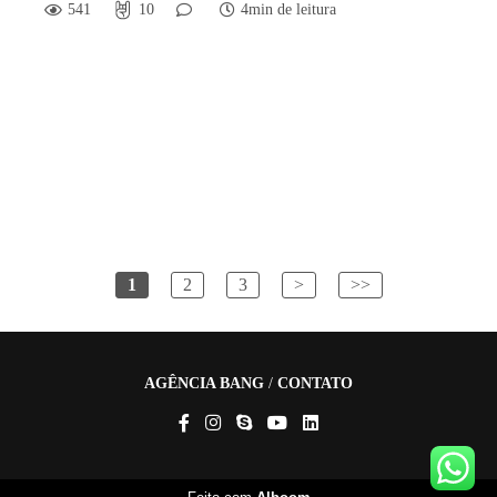
541
10
4min de leitura
1
2
3
>
>>
AGÊNCIA BANG
/
CONTATO