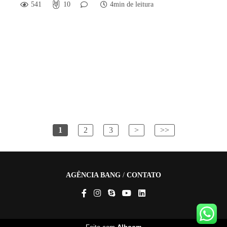
541
10
4min de leitura
1
2
3
>
>>
AGÊNCIA BANG
/
CONTATO