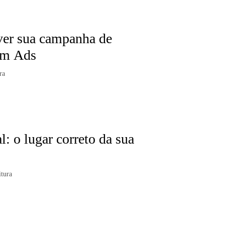
lver sua campanha de
am Ads
ra
: o lugar correto da sua
itura