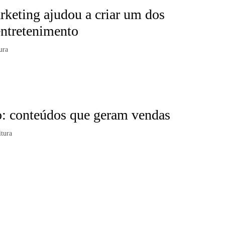
keting ajudou a criar um dos
entretenimento
ura
o: conteúdos que geram vendas
itura