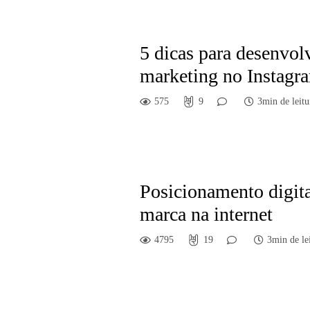
5 dicas para desenvo
marketing no Instagr
575
9
3min de leitu
Posicionamento digital
marca na internet
4795
19
3min de le