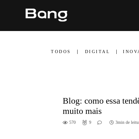
TODOS
DIGITAL
INOV
Blog: como essa tendê
muito mais
570
9
3min de leitu