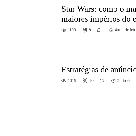
Star Wars: como o mar
maiores impérios do 
1100
9
4min de leit
Estratégias de anúnci
1019
10
3min de le