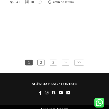
541
10
4min de leitura
1
2
3
>
>>
AGÊNCIA BANG
/
CONTATO