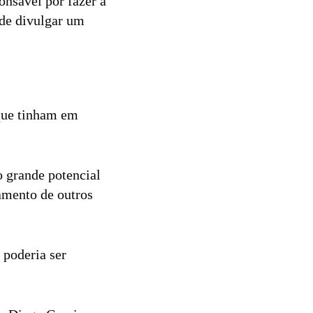
ponsável por fazer a
de divulgar um
 que tinham em
o grande potencial
iamento de outros
 poderia ser