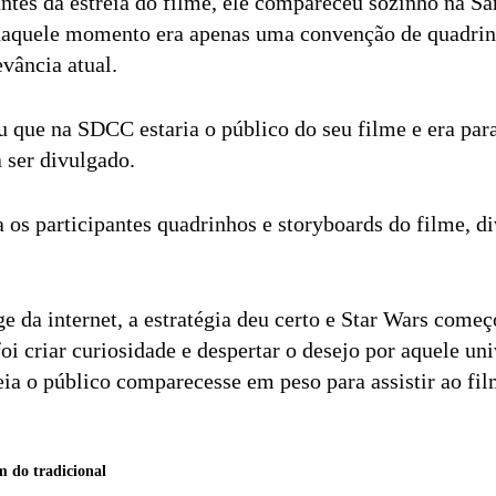
tes da estreia do filme, ele compareceu sozinho na S
aquele momento era apenas uma convenção de quadrin
vância atual.
u que na SDCC estaria o público do seu filme e era par
 ser divulgado.
a os participantes quadrinhos e storyboards do filme, d
da internet, a estratégia deu certo e Star Wars começ
oi criar curiosidade e despertar o desejo por aquele u
eia o público comparecesse em peso para assistir ao fi
 do tradicional