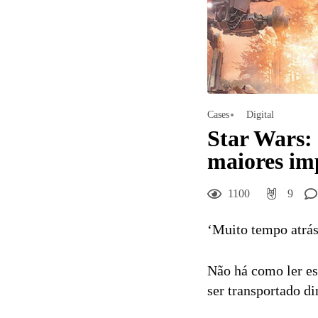
Cases
Digital
Star Wars:
maiores im
1100
9
‘Muito tempo atrás
Não há como ler est
ser transportado di