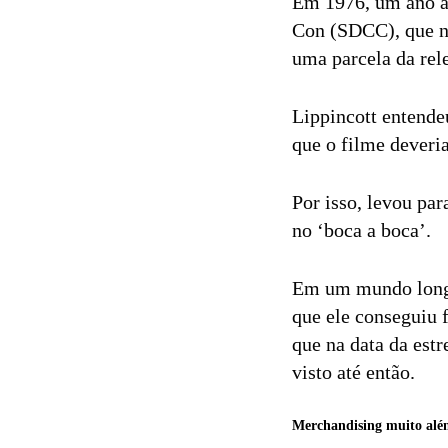
Em 1976, um ano an
Con (SDCC), que n
uma parcela da rele
Lippincott entende
que o filme deveria
Por isso, levou par
no ‘boca a boca’.
Em um mundo longe 
que ele conseguiu f
que na data da estr
visto até então.
Merchandising muito além