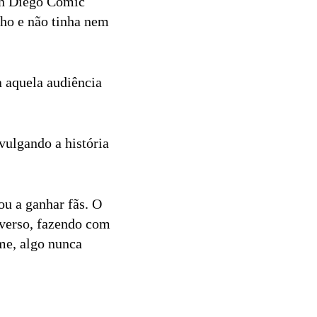
an Diego Comic
ho e não tinha nem
a aquela audiência
ivulgando a história
ou a ganhar fãs. O
niverso, fazendo com
lme, algo nunca