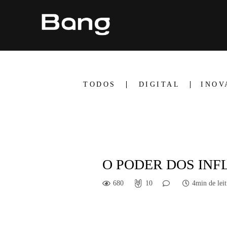
TODOS
DIGITAL
INOV
O PODER DOS INF
680
10
4min de leit