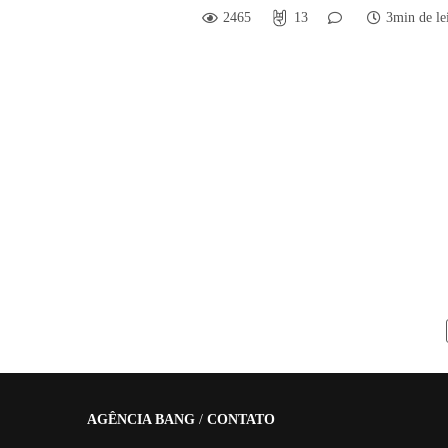
2465
13
3min de le
AGÊNCIA BANG
/
CONTATO