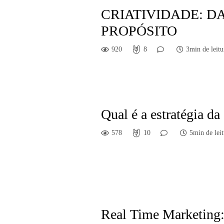
CRIATIVIDADE: D
PROPÓSITO
920
8
3min de leitu
Qual é a estratégia d
578
10
5min de leit
Real Time Marketing: a