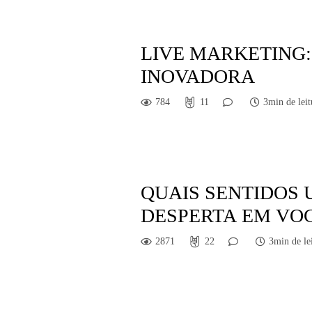
LIVE MARKETING:
INOVADORA
784
11
3min de leit
QUAIS SENTIDOS
DESPERTA EM VO
2871
22
3min de le