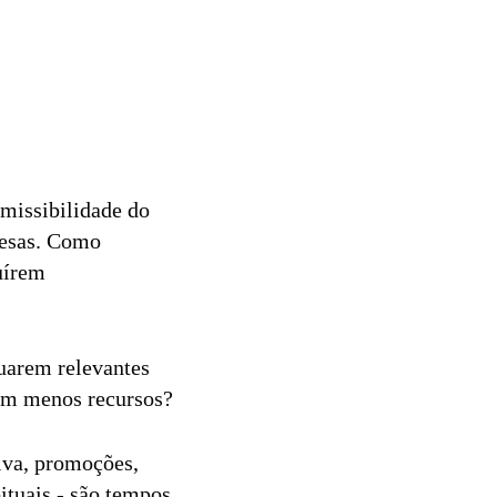
smissibilidade do
resas. Como
uírem
nuarem relevantes
com menos recursos?
tiva, promoções,
tuais - são tempos