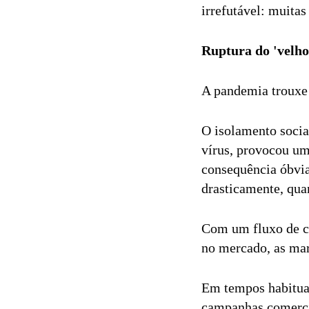
irrefutável: muita
Ruptura do 'velh
A pandemia trouxe
O isolamento socia
vírus, provocou um
consequência óbvia
drasticamente, qua
Com um fluxo de ca
no mercado, as mar
Em tempos habituai
campanhas comercia