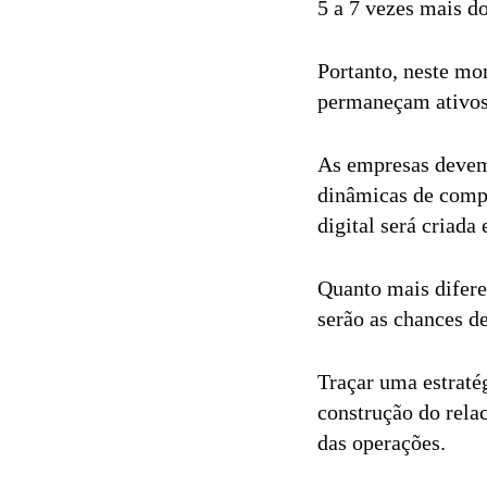
5 a 7 vezes mais d
Portanto, neste mom
permaneçam ativos 
As empresas devem 
dinâmicas de comp
digital será criada
Quanto mais difere
serão as chances d
Traçar uma estraté
construção do rela
das operações.