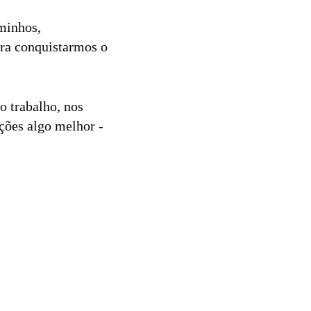
aminhos,
ara conquistarmos o
 trabalho, nos
ções algo melhor -