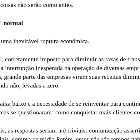
s coisas não serão como antes.
o' normal
 uma inevitável ruptura econômica.
l, corretamente imposto para diminuir as taxas de tran
a interrupção inesperada na operação de diversas emp
, grande parte das empresas viram suas receitas dimin
ndo não, levadas a zero.
ixa baixo e a necessidade de se reinventar para conti
cas se questionaram: como conquistar mais clientes 
s, as respostas seriam até triviais: comunicação asser
is, compra de mídia.Porém, esses não são tempos habi