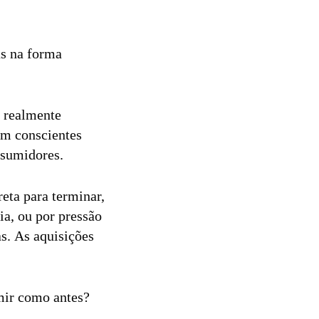
as na forma
m realmente
em conscientes
onsumidores.
eta para terminar,
a, ou por pressão
s. As aquisições
umir como antes?